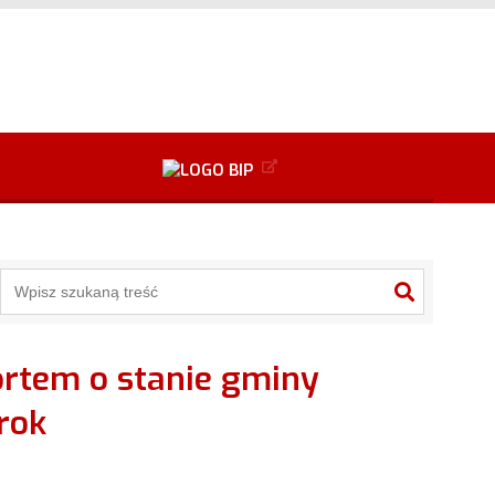
+
2
Przejdź do danych kontaktowych
Alt
+
3
Alt
+
6
Przejdź do mapy serwisu
Alt
+
8
rok