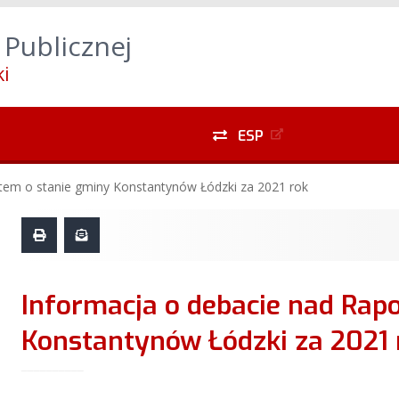
yszukiwarki
Alt
+
1
Przejdź do treści głównej
Alt
 Publicznej
do menu lewego
Alt
+
5
Przejdź do menu dolnego
i
ESP
tem o stanie gminy Konstantynów Łódzki za 2021 rok
Informacja o debacie nad Raportem o stanie gminy
Konstantynów Łódzki za 2021 