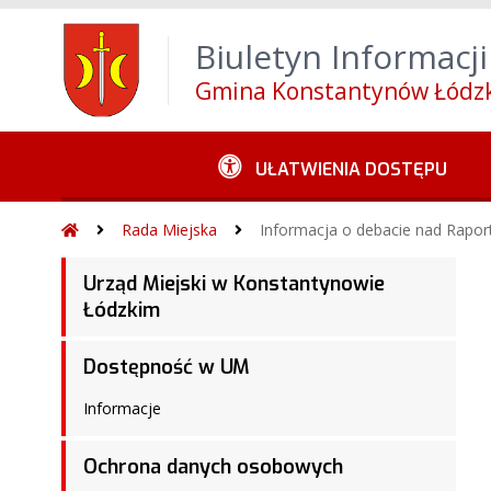
Wróć na początek strony
Alt
+
0
Przejdź do w
Biuletyn Informacji
Przejdź do menu górnego
Alt
+
4
Przejdź 
Gmina Konstantynów Łódzk
UŁATWIENIA DOSTĘPU
Rada Miejska
Informacja o debacie nad Rapor
Urząd Miejski w Konstantynowie
Łódzkim
Dostępność w UM
Informacje
Ochrona danych osobowych