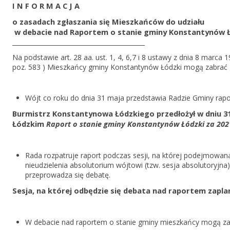
I N F O R M A C J A
o zasadach zgłaszania się Mieszkańców do udziału
w debacie nad Raportem o stanie gminy Konstantynów Ł
___________________________________________
Na podstawie art. 28 aa. ust. 1, 4, 6,7 i 8 ustawy z dnia 8 marca 1
poz. 583 ) Mieszkańcy gminy Konstantynów Łódzki mogą zabrać g
Wójt co roku do dnia 31 maja przedstawia Radzie Gminy rapor
Burmistrz Konstantynowa Łódzkiego przedłożył w dniu 31
Łódzkim
Raport o stanie gminy Konstantynów Łódzki za 202
Rada rozpatruje raport podczas sesji, na której podejmowana
nieudzielenia absolutorium wójtowi (tzw. sesja absolutoryjn
przeprowadza się debatę.
Sesja, na której odbędzie się debata nad raportem zapla
W debacie nad raportem o stanie gminy mieszkańcy mogą zab