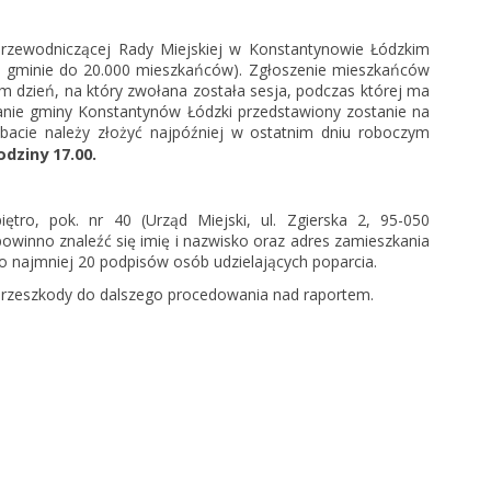
 Przewodniczącej Rady Miejskiej w Konstantynowie Łódzkim
w gminie do 20.000 mieszkańców). Zgłoszenie mieszkańców
ym dzień, na który zwołana została sesja, podczas której ma
tanie gminy Konstantynów Łódzki przedstawiony zostanie na
ebacie należy złożyć najpóźniej w ostatnim dniu roboczym
odziny 17.00.
ętro, pok. nr 40 (Urząd Miejski, ul. Zgierska 2, 95-050
owinno znaleźć się imię i nazwisko oraz adres zamieszkania
o najmniej 20 podpisów osób udzielających poparcia.
przeszkody do dalszego procedowania nad raportem.