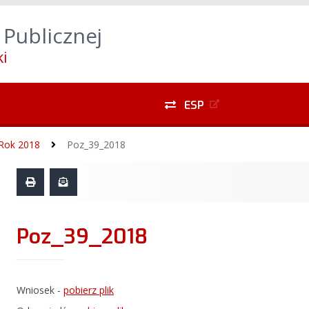
yszukiwarki
Alt
+
1
Przejdź do treści głównej
Alt
 Publicznej
do menu lewego
Alt
+
5
Przejdź do menu dolnego
i
ESP
Rok 2018
Poz_39_2018
Poz_39_2018
Wniosek -
pobierz plik