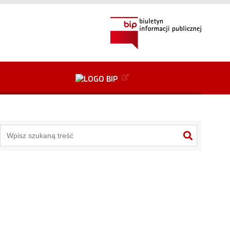
+
2
Przejdź do danych kontaktowych
Alt
+
3
Alt
+
6
Przejdź do mapy serwisu
Alt
+
8