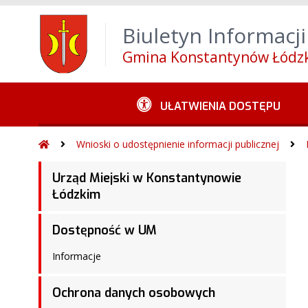
Wróć na początek strony
Alt
+
0
Przejdź do w
Biuletyn Informacji
Przejdź do menu górnego
Alt
+
4
Przejdź 
Gmina Konstantynów Łódzk
UŁATWIENIA DOSTĘPU
Wnioski o udostępnienie informacji publicznej
Urząd Miejski w Konstantynowie
Łódzkim
Dostępność w UM
Informacje
Ochrona danych osobowych