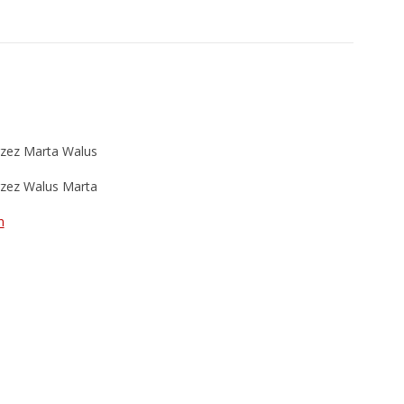
rzez Marta Walus
rzez Walus Marta
n