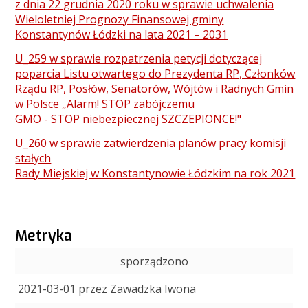
z dnia 22 grudnia 2020 roku w sprawie uchwalenia
Wieloletniej Prognozy Finansowej gminy
Konstantynów Łódzki na lata 2021 – 2031
U_259 w sprawie rozpatrzenia petycji dotyczącej
poparcia Listu otwartego do Prezydenta RP, Członków
Rządu RP, Posłów, Senatorów, Wójtów i Radnych Gmin
w Polsce „Alarm! STOP zabójczemu
GMO - STOP niebezpiecznej SZCZEPIONCE!"
U_260 w sprawie zatwierdzenia planów pracy komisji
stałych
Rady Miejskiej w Konstantynowie Łódzkim na rok 2021
Metryka
sporządzono
2021-03-01 przez Zawadzka Iwona