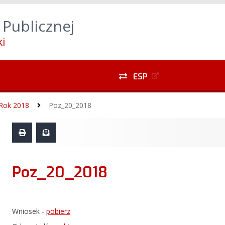
yszukiwarki
Alt
+
1
Przejdź do treści głównej
Alt
 Publicznej
do menu lewego
Alt
+
5
Przejdź do menu dolnego
i
ESP
Rok 2018
Poz_20_2018
Poz_20_2018
Wniosek -
pobierz