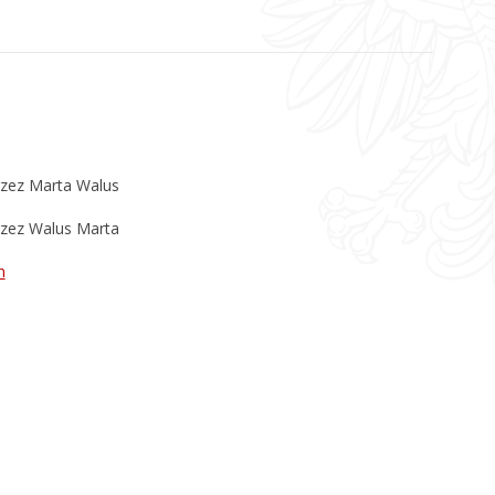
rzez Marta Walus
rzez Walus Marta
n