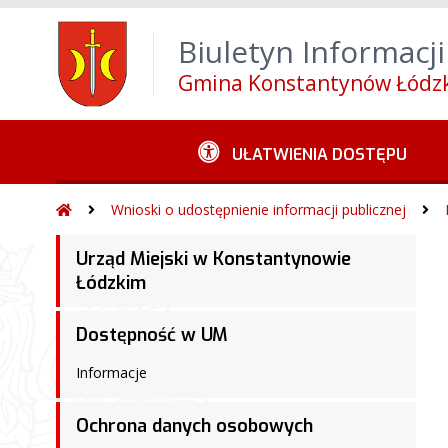
Wróć na początek strony
Alt
+
0
Przejdź do w
Biuletyn Informacji
Przejdź do menu górnego
Alt
+
4
Przejdź 
Gmina Konstantynów Łódzk
UŁATWIENIA DOSTĘPU
Wnioski o udostępnienie informacji publicznej
Urząd Miejski w Konstantynowie
Łódzkim
Dostępność w UM
Informacje
Ochrona danych osobowych