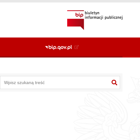
+
2
Przejdź do danych kontaktowych
Alt
+
3
Alt
+
6
Przejdź do mapy serwisu
Alt
+
8