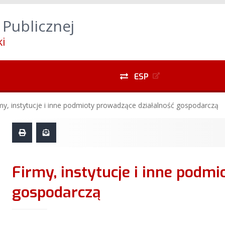
yszukiwarki
Alt
+
1
Przejdź do treści głównej
Alt
 Publicznej
do menu lewego
Alt
+
5
Przejdź do menu dolnego
i
ESP
my, instytucje i inne podmioty prowadzące działalność gospodarczą
Firmy, instytucje i inne podmioty prowadzące działalność
gospodarczą