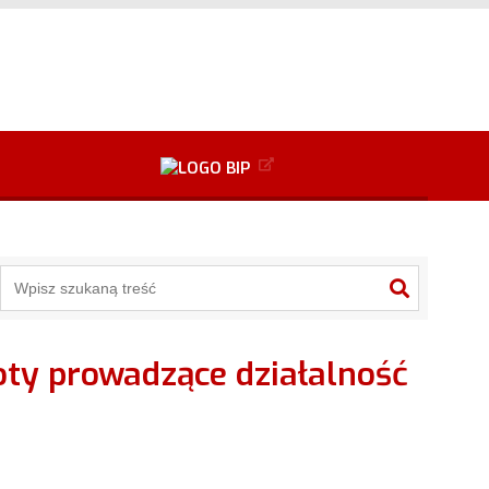
+
2
Przejdź do danych kontaktowych
Alt
+
3
Alt
+
6
Przejdź do mapy serwisu
Alt
+
8