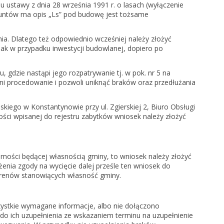
u ustawy z dnia 28 września 1991 r. o lasach (wyłączenie
i gruntów ma opis „Ls” pod budowę jest tożsame
a. Dlatego też odpowiednio wcześniej należy złożyć
ak w przypadku inwestycji budowlanej, dopiero po
gdzie nastąpi jego rozpatrywanie tj. w pok. nr 5 na
ni procedowanie i pozwoli uniknąć braków oraz przedłużania
iego w Konstantynowie przy ul. Zgierskiej 2, Biuro Obsługi
mości wpisanej do rejestru zabytków wniosek należy złożyć
omości będącej własnością gminy, to wniosek należy złożyć
nia zgody na wycięcie dalej prześle ten wniosek do
erenów stanowiących własność gminy.
szystkie wymagane informacje, albo nie dołączono
 ich uzupełnienia ze wskazaniem terminu na uzupełnienie