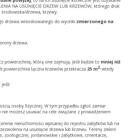
odane powyżej
, to na ich usunięcie konieczne jest uzyskanie
OLENIA NA USUNIĘCIE DRZEW LUB KRZEWÓW, którego druk
a środowiska/drzewa, krzewy.
zmierzonego na
go drzewa wnioskowanego do wycinki
korony drzewa.
mniej niż
cz powierzchnię, którą one zajmują. Jeśli będzie to
2,
25 m
żeli powierzchnia łączna krzewów przekracza
wtedy
, jeśli:
nością osoby fizycznej. W tym przypadku zgłoś zamiar
ów nie możesz usuwać na cele związane z prowadzeniem
erenie nieruchomości wpisanej do rejestru zabytków lub na
 zezwolenia na usunięcie drzewa lub krzewu. Tereny zieleni
ne, zoologiczne, jordanowskie i zabytkowe, cmentarze,