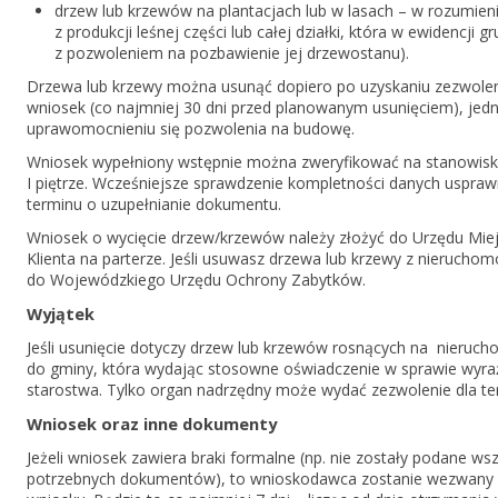
drzew lub krzewów na plantacjach lub w lasach – w rozumieni
z produkcji leśnej części lub całej działki, która w ewidencj
z pozwoleniem na pozbawienie jej drzewostanu).
Drzewa lub krzewy można usunąć dopiero po uzyskaniu zezwoleni
wniosek (co najmniej 30 dni przed planowanym usunięciem), jedn
uprawomocnieniu się pozwolenia na budowę.
Wniosek wypełniony wstępnie można zweryfikować na stanowisku, 
I piętrze. Wcześniejsze sprawdzenie kompletności danych uspraw
terminu o uzupełnianie dokumentu.
Wniosek o wycięcie drzew/krzewów należy złożyć do Urzędu Miejsk
Klienta na parterze. Jeśli usuwasz drzewa lub krzewy z nierucho
do Wojewódzkiego Urzędu Ochrony Zabytków.
Wyjątek
Jeśli usunięcie dotyczy drzew lub krzewów rosnących na nieruch
do gminy, która wydając stosowne oświadczenie w sprawie wyraże
starostwa. Tylko organ nadrzędny może wydać zezwolenie dla t
Wniosek oraz inne dokumenty
Jeżeli wniosek zawiera braki formalne (np. nie zostały podane w
potrzebnych dokumentów), to wnioskodawca zostanie wezwany do