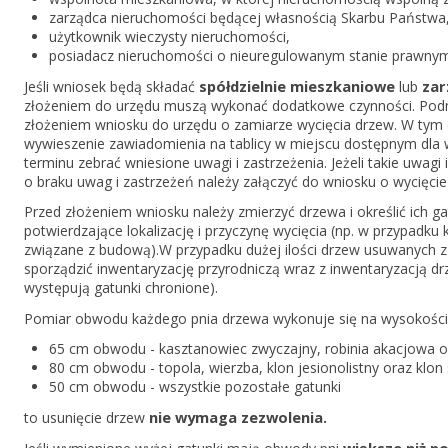
zarządca nieruchomości będącej własnością Skarbu Państwa
użytkownik wieczysty nieruchomości,
posiadacz nieruchomości o nieuregulowanym stanie prawnym
spółdzielnie mieszkaniowe
zar
Jeśli wniosek będą składać
lub
złożeniem do urzędu muszą wykonać dodatkowe czynności. Pod
złożeniem wniosku do urzędu o zamiarze wycięcia drzew. W tym
wywieszenie zawiadomienia na tablicy w miejscu dostępnym dla w
terminu zebrać wniesione uwagi i zastrzeżenia. Jeżeli takie uwagi
o braku uwag i zastrzeżeń należy załączyć do wniosku o wycięci
Przed złożeniem wniosku należy zmierzyć drzewa i określić ich g
potwierdzające lokalizację i przyczynę wycięcia (np. w przypadku
związane z budową).W przypadku dużej ilości drzew usuwanych 
sporządzić inwentaryzację przyrodniczą wraz z inwentaryzacją drz
występują gatunki chronione).
Pomiar obwodu każdego pnia drzewa wykonuje się na wysokości 5
65 cm obwodu - kasztanowiec zwyczajny, robinia akacjowa or
80 cm obwodu - topola, wierzba, klon jesionolistny oraz klon 
50 cm obwodu - wszystkie pozostałe gatunki
nie wymaga zezwolenia.
to usunięcie drzew