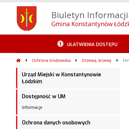
Wróć na początek strony
Alt
+
0
Przejdź do w
Biuletyn Informacji
Przejdź do menu górnego
Alt
+
4
Przejdź 
Gmina Konstantynów Łódzk
UŁATWIENIA DOSTĘPU
Ochrona środowiska
Drzewa, krzewy
Fir
Urząd Miejski w Konstantynowie
Łódzkim
Dostępność w UM
Informacje
Ochrona danych osobowych