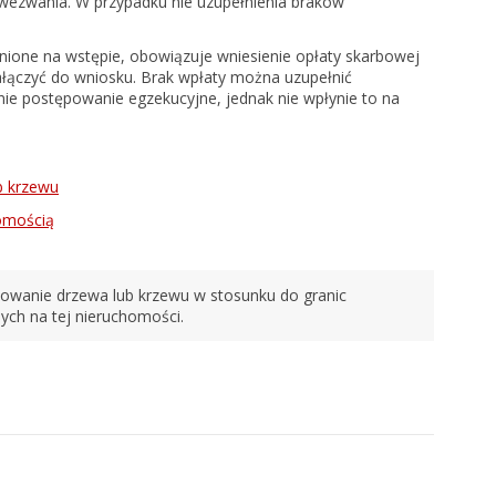
a wezwania. W przypadku nie uzupełnienia braków
ione na wstępie, obowiązuje wniesienie opłaty skarbowej
łączyć do wniosku. Brak wpłaty można uzupełnić
e postępowanie egzekucyjne, jednak nie wpłynie to na
b krzewu
omością
uowanie drzewa lub krzewu w stosunku do granic
ych na tej nieruchomości.