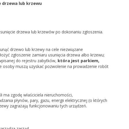
e drzewa lub krzewu
sunięcie drzewa lub krzewów po dokonaniu zgłoszenia.
usunąć drzewo lub krzewy na cele niezwiązane
ożyć zgłoszenie zamiaru usunięcia drzewa albo krzewu;
która jest parkiem,
pisanej do rejestru zabytków,
e osoby muszą uzyskać pozwolenie na prowadzenie robót
li ma zgodę właściciela nieruchomości,
ania płynów, pary, gazu, energii elektrycznej (o których
rzewy zagrażają funkcjonowaniu tych urządzeń.
arządza zarząd,