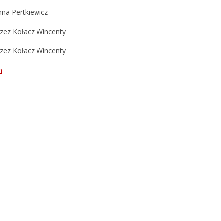
nna Pertkiewicz
rzez Kołacz Wincenty
rzez Kołacz Wincenty
n