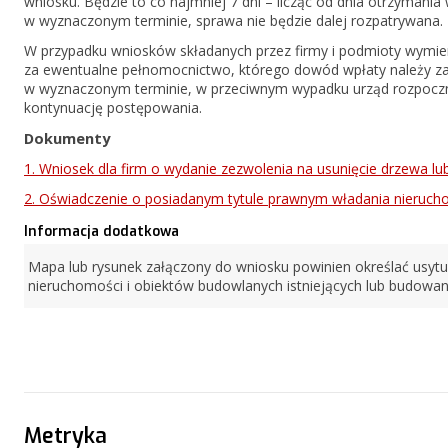
wniosku. Będzie to co najmniej 7 dni – licząc od dnia otrzymani
w wyznaczonym terminie, sprawa nie będzie dalej rozpatrywana.
W przypadku wniosków składanych przez firmy i podmioty wymien
za ewentualne pełnomocnictwo, którego dowód wpłaty należy za
w wyznaczonym terminie, w przeciwnym wypadku urząd rozpoczni
kontynuację postępowania.
Dokumenty
1. Wniosek dla firm o wydanie zezwolenia na usunięcie drzewa lu
2. Oświadczenie o posiadanym tytule prawnym władania nieruch
Informacja dodatkowa
Mapa lub rysunek załączony do wniosku powinien określać usyt
nieruchomości i obiektów budowlanych istniejących lub budowan
Metryka