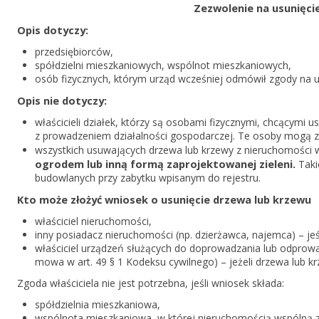
Zezwolenie na usunięci
Opis dotyczy:
przedsiębiorców,
spółdzielni mieszkaniowych, wspólnot mieszkaniowych,
osób fizycznych, którym urząd wcześniej odmówił zgody na u
Opis nie dotyczy:
właścicieli działek, którzy są osobami fizycznymi, chcącymi 
z prowadzeniem działalności gospodarczej. Te osoby mogą zł
wszystkich usuwających drzewa lub krzewy z nieruchomości w
ogrodem lub inną formą zaprojektowanej zieleni.
Taki
budowlanych przy zabytku wpisanym do rejestru.
Kto może złożyć wniosek o usunięcie drzewa lub krzewu
właściciel nieruchomości,
inny posiadacz nieruchomości (np. dzierżawca, najemca) – jeś
właściciel urządzeń służących do doprowadzania lub odprowadz
mowa w art. 49 § 1 Kodeksu cywilnego) – jeżeli drzewa lub k
Zgoda właściciela nie jest potrzebna, jeśli wniosek składa:
spółdzielnia mieszkaniowa,
wspólnota mieszkaniowa, w której nieruchomością wspólną z