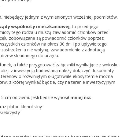
,
, niebędący jednym z wymienionych wcześniej podmiotów.
ządy wspólnoty mieszkaniowej
, to przed jego
mioty tego rodzaju muszą zawiadomić członków przed
 celu zobowiązane są powiadomić członków poprzez
szystkich członków na okres 30 dni i po upływie tego
 i zastrzeżenia nie wpłyną, zawiadomienie z adnotacją
e drzew składanego do urzędu.
atunek, a także przygotować załączniki wynikające z wniosku,
 kolizji z inwestycją budowlaną należy dołączyć dokumenty
z terenów o rozwiniętym długotrwale ekosystemie można
ew, z której wynikać będzie, czy na terenie inwestycyjnym
mniej niż:
 cm od ziemi. Jeśli będzie wynosił
az platan klonolistny
srebrzysty