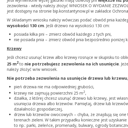
większe niż p
Jeśli wymienione wyżej gatunki mają obwody pni
zezwolenia - wtedy należy złożyć WNIOSEK O WYDANIE ZEZW
jest dostępny na stronie bip.konstantynow.pl w zakładce Ochron
W składanym wniosku należy wówczas podać obwód pnia każde
wysokości 130 cm
. Jeśli drzewo na wysokości 130 cm:
posiada kilka pni – zmierz obwód każdego z tych pni,
nie posiada pnia – zmierz obwód pnia bezpośrednio poniżej 
Krzewy
Jeśli chcesz usunąć krzew albo krzewy rosnące w skupisku to obli
2
25 m
nie potrzebujesz zezwolenia na ich usunięcie
to
. Je
należy złożyć w/w wniosek.
Nie potrzeba zezwolenia na usunięcie drzewa lub krzewu
pień drzewa nie ma odpowiedniej grubości,
2
krzewy nie zajmują powierzchni 25 m
,
działka, z której chcesz usunąć drzewo lub krzewy, jest włas
usunięcia drzewa albo krzewów. Pamiętaj, drzew lub krzew
działalności gospodarczej,
drzew lub krzewów owocowych – chyba, że znajdują się one t
terenach zieleni. W takim przypadku konieczne jest uzyskanie
to np.: parki, zieleńce, promenady, bulwary, ogrody botanicz