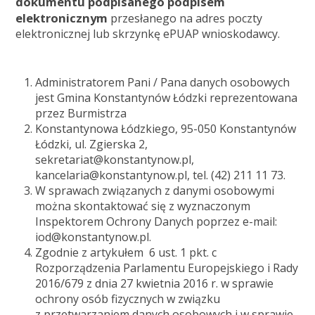
dokumentu podpisanego podpisem
elektronicznym
przesłanego na adres poczty
elektronicznej lub skrzynkę ePUAP wnioskodawcy.
Administratorem Pani / Pana danych osobowych
jest Gmina Konstantynów Łódzki reprezentowana
przez Burmistrza
Konstantynowa Łódzkiego, 95-050 Konstantynów
Łódzki, ul. Zgierska 2,
sekretariat@konstantynow.pl,
kancelaria@konstantynow.pl, tel. (42) 211 11 73.
W sprawach związanych z danymi osobowymi
można skontaktować się z wyznaczonym
Inspektorem Ochrony Danych poprzez e-mail:
iod@konstantynow.pl.
Zgodnie z artykułem 6 ust. 1 pkt. c
Rozporządzenia Parlamentu Europejskiego i Rady
2016/679 z dnia 27 kwietnia 2016 r. w sprawie
ochrony osób fizycznych w związku
z przetwarzaniem danych osobowych i w sprawie