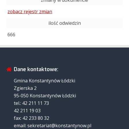
zmiany w dokumencie
zobacz rejestr zmian
ilość odwiedzin
666
Dane kontaktowe:
Gmina Konstantynów Łódzki
Zgierska 2
95-050 Konstantynów Łódzki
tel.: 42 211 11 73
42 211 19 03
fax: 42 233 80 32
email: sekretariat@konstantynow.pl