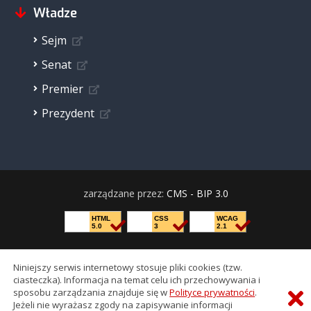
Władze
Sejm
Senat
Premier
Prezydent
zarządzane przez:
CMS - BIP 3.0
HTML
CSS
WCAG
5.0
3
2.1
Niniejszy serwis internetowy stosuje pliki cookies (tzw.
ciasteczka). Informacja na temat celu ich przechowywania i
sposobu zarządzania znajduje się w
Polityce prywatności
.
Jeżeli nie wyrażasz zgody na zapisywanie informacji