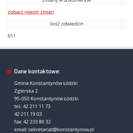
zmiany w dokumencie
zobacz rejestr zmian
ilość odwiedzin
651
Dane kontaktowe:
Gmina Konstantynów Łódzki
Zgierska 2
95-050 Konstantynów Łódzki
tel.: 42 211 11 73
42 211 19 03
fax: 42 233 80 32
email: sekretariat@konstantynow.pl