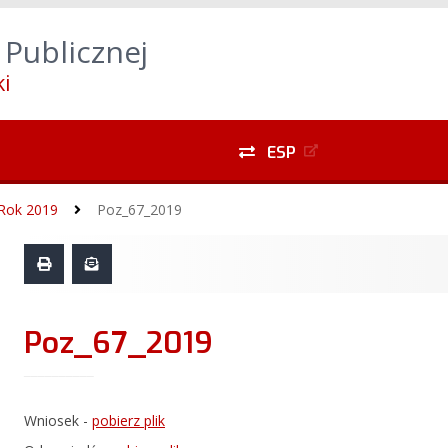
yszukiwarki
Alt
+
1
Przejdź do treści głównej
Alt
 Publicznej
do menu lewego
Alt
+
5
Przejdź do menu dolnego
i
ESP
Rok 2019
Poz_67_2019
Poz_67_2019
Wniosek -
pobierz plik