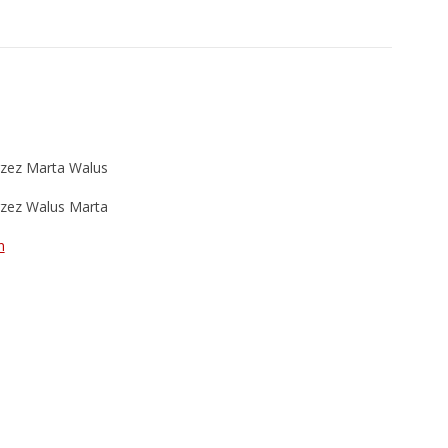
rzez Marta Walus
rzez Walus Marta
n