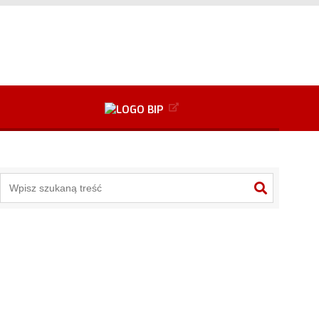
+
2
Przejdź do danych kontaktowych
Alt
+
3
Alt
+
6
Przejdź do mapy serwisu
Alt
+
8