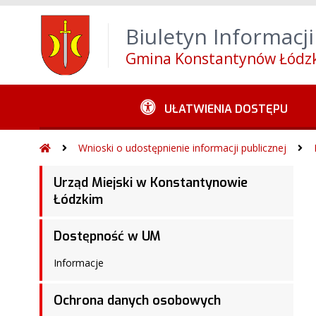
Wróć na początek strony
Alt
+
0
Przejdź do w
Biuletyn Informacji
Przejdź do menu górnego
Alt
+
4
Przejdź 
Gmina Konstantynów Łódzk
UŁATWIENIA DOSTĘPU
Wnioski o udostępnienie informacji publicznej
Urząd Miejski w Konstantynowie
Łódzkim
Dostępność w UM
Informacje
Ochrona danych osobowych