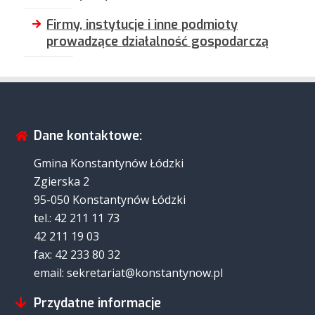
Firmy, instytucje i inne podmioty
prowadzące działalność gospodarczą
Dane kontaktowe:
Gmina Konstantynów Łódzki
Zgierska 2
95-050 Konstantynów Łódzki
tel.: 42 211 11 73
42 211 19 03
fax: 42 233 80 32
email: sekretariat@konstantynow.pl
Przydatne informacje